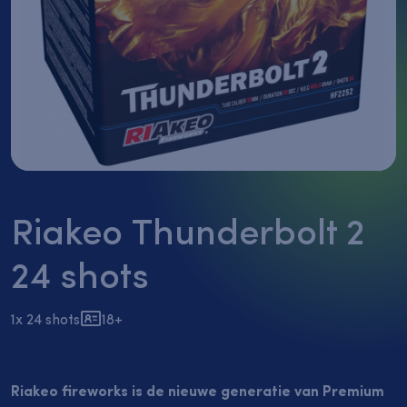
vuurwerk
België
Fonteinen
Flowerbeds
België
Gender
Reveal
Thunderkings/Singleshots
Riakeo Thunderbolt 2
Nieuw
24 shots
1x 24 shots
18+
Riakeo fireworks is de nieuwe generatie van Premium