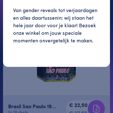
Bekijk alle
Van gender reveals tot verjaardagen
en alles daartussenin: wij staan het
hele jaar door voor je klaar! Bezoek
onze winkel om jouw speciale
momenten onvergetelijk te maken.
Verder winkelen
Bekijk bestellijst
€ 22,50
Brasil Sao Paulo 19
shots
€ 27,50
1x 19 shots