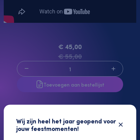
€ 45,00
€ 55,00
Toevoegen aan bestellijst
Wij zijn heel het jaar geopend voor
Gerelateerde producten
jouw feestmomenten!