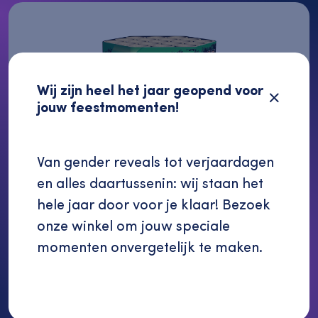
Wij zijn heel het jaar geopend voor
jouw feestmomenten!
Van gender reveals tot verjaardagen
en alles daartussenin: wij staan het
hele jaar door voor je klaar! Bezoek
onze winkel om jouw speciale
€ 22,50
Brasil Rio De Janeiro
momenten onvergetelijk te maken.
Verder winkelen
19 shots
€ 27,50
1x 19 shots
Bekijk bestellijst