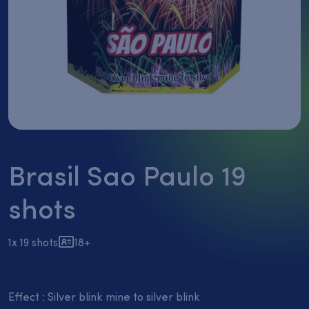
vuurwerk
België
Fonteinen
Flowerbeds
België
Gender
Reveal
Thunderkings/Singleshots
Brasil Sao Paulo 19
Nieuw
shots
1x 19 shots
18+
Effect : Silver blink mine to silver blink