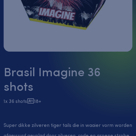
vuurwerk
België
Fonteinen
Flowerbeds
België
Gender
Reveal
Thunderkings/Singleshots
Brasil Imagine 36
Nieuw
shots
1x 36 shots
18+
Super dikke zilveren tiger tails die in waaier vorm worden
afgevuurd gevolgd door zilveren, rode en groene strobe,