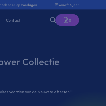
 ook open op zondagen
Vanaf 18 jaar
Contact
0
wer Collectie
cakes voorzien van de nieuwste effecten!!!