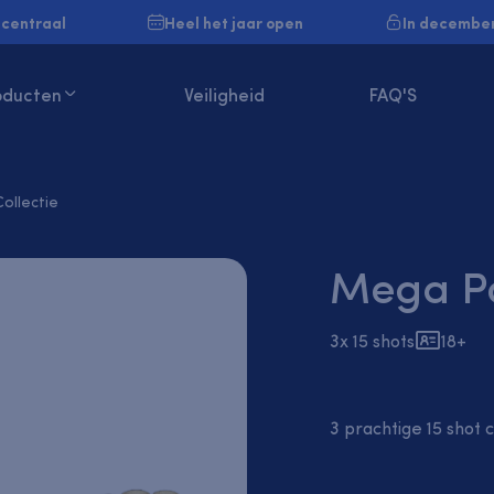
 centraal
Heel het jaar open
In december
Veiligheid
FAQ'S
oducten
0
llectie
Mega Po
3x 15 shots
18+
3 prachtige 15 shot 