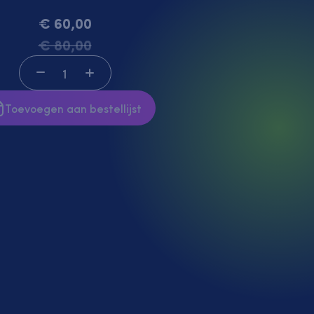
€ 60,00
w
Aanbiedingen
€ 80,00
Toevoegen aan bestellijst