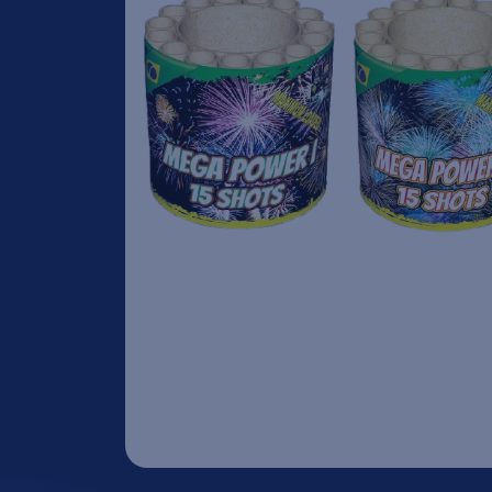
Gender Reveal
Thunderkings/Singleshots
Nieuw
Aan