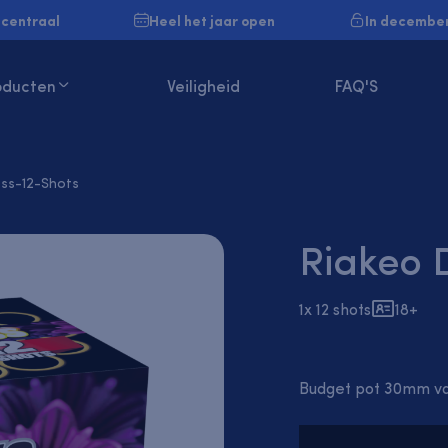
 centraal
Heel het jaar open
In december
Veiligheid
FAQ'S
oducten
0
ss-12-Shots
Riakeo D
1x 12 shots
18+
Budget pot 30mm v