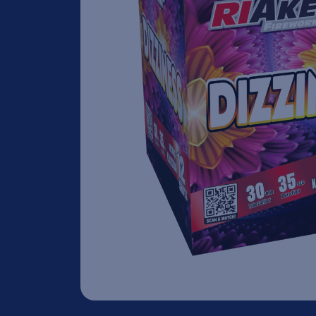
Gender Reveal
Thunderkings/Singleshots
Nieuw
Aan