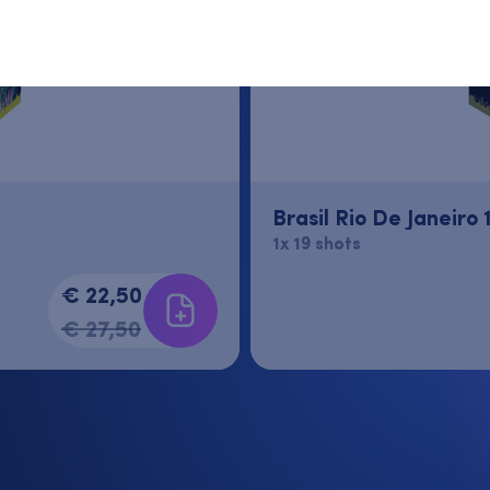
Verder winkelen
Bekijk bestellijst
Brasil Rio De Janeiro 
1x 19 shots
€ 22,50
€ 27,50