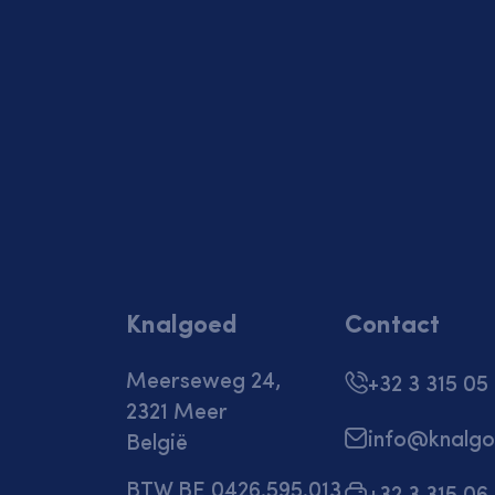
Knalgoed
Contact
Meerseweg 24,
+32 3 315 05
2321 Meer
info@knalgo
België
BTW BE 0426.595.013
+32 3 315 06