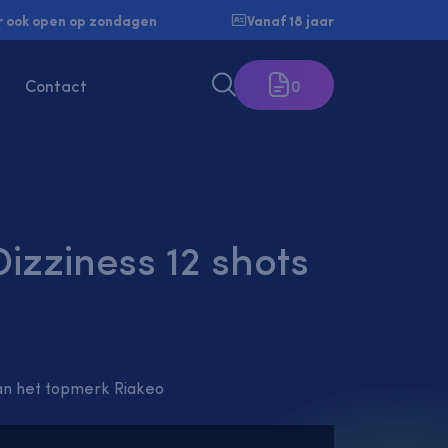
 ook open op zondagen
Vanaf 18 jaar
Contact
0
izziness 12 shots
an het topmerk Riakeo