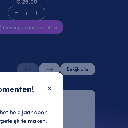
€ 25,00
Toevoegen aan bestellijst
Bekijk alle
momenten!
het hele jaar door
getelijk te maken.