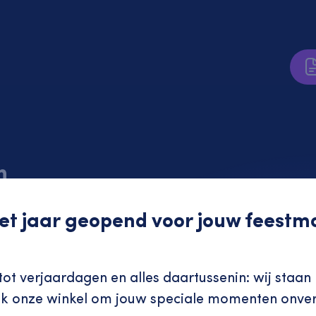
n
 het jaar geopend voor jouw feest
ot verjaardagen en alles daartussenin: wij staan 
ek onze winkel om jouw speciale momenten onver