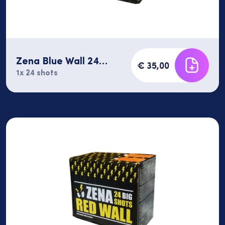
Zena Blue Wall 24
€ 35,00
shots
1x 24 shots