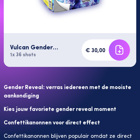
Wij zijn heel het jaar geopend voor
Vulcan Gender
€ 30,00
jouw feestmomenten!
Reveal BLUE 36
1x 36 shots
shots
Van gender reveals tot verjaardagen
Gender Reveal: verras iedereen met de mooiste
en alles daartussenin: wij staan het
aankondiging
hele jaar door voor je klaar! Bezoek
onze winkel om jouw speciale
Kies jouw favoriete gender reveal moment
momenten onvergetelijk te maken.
Confettikanonnen voor direct effect
v{item.title}
Confettikanonnen blijven populair omdat ze direct
v{item.shoppable.pcs}