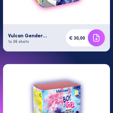
Vulcan Gender
€ 30,00
Reveal PINK 36
1x 36 shots
shots