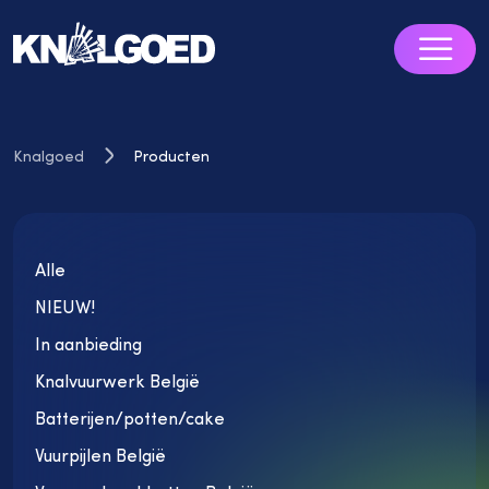
0
Knalgoed
Producten
Vuurwerk
Producten
Knalvuurwerk
België
Veiligheid
Batterijen/potten/cake
Alle
FAQ'S
Vuurpijlen
NIEUW!
Blog
België
Vuurwerk
In aanbieding
Contact
pakketten
Knalvuurwerk België
België
Batterijen/potten/cake
Rook en
Fakkels
Vuurpijlen België
Divers
Nieuw
Aanbiedi