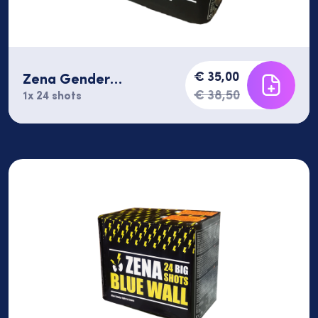
€ 35,00
Zena Gender
Reveal2 24 shots
€ 38,50
1x 24 shots