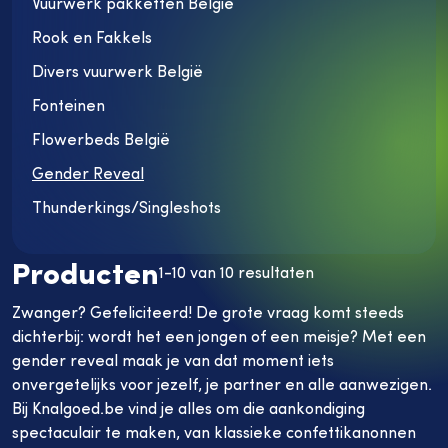
Vuurwerk pakketten België
vuurwerk
België
Rook en Fakkels
Fonteinen
Divers vuurwerk België
Flowerbeds
Fonteinen
België
Gender
Flowerbeds België
Reveal
Gender Reveal
Thunderkings/Singleshots
Thunderkings/Singleshots
Nieuw
Producten
1-10 van 10 resultaten
Zwanger? Gefeliciteerd! De grote vraag komt steeds
dichterbij: wordt het een jongen of een meisje? Met een
gender reveal maak je van dat moment iets
onvergetelijks voor jezelf, je partner en alle aanwezigen.
Bij Knalgoed.be vind je alles om die aankondiging
spectaculair te maken, van klassieke confettikanonnen