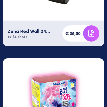
Zena Red Wall 24
€ 35,00
shots
1x 24 shots