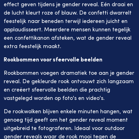
effect geven tijdens je gender reveal. Eén draai en
v{item.shoppable.price.originalFormatted}
v{
de lucht kleurt roze of blauw. De confetti dwarrelt
v{item.shoppable.price.originalFormatted}
feestelijk naar beneden terwijl iedereen juicht en
applaudisseert. Meerdere mensen kunnen tegelijk
een confettikanon afsteken, wat de gender reveal
extra feestelijk maakt.
Verder winkelen
Rookbommen voor sfeervolle beelden
Bekijk bestellijst
Rookbommen voegen dramatiek toe aan je gender
reveal. De gekleurde rook ontvouwt zich langzaam
en creëert sfeervolle beelden die prachtig
vastgelegd worden op foto's en video's.
De rookwolken blijven enkele minuten hangen, wat
genoeg tijd geeft om het gender reveal moment
uitgebreid te fotograferen. Ideaal voor outdoor
gender reveals waar de rook mooi tegen de