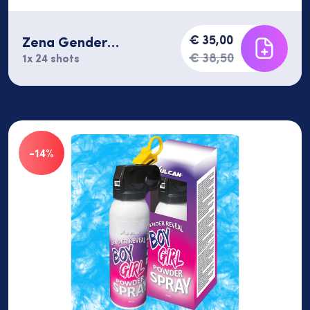
€ 35,00
Zena Gender
Reveal1 24 shots
€ 38,50
1x 24 shots
-14%