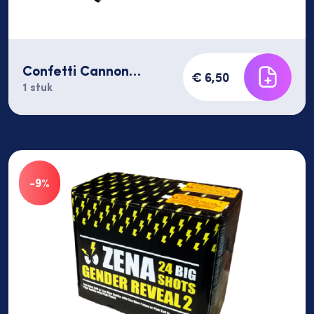
Confetti Cannon
€ 6,50
60cm It's a GIRL
1 stuk
-9%